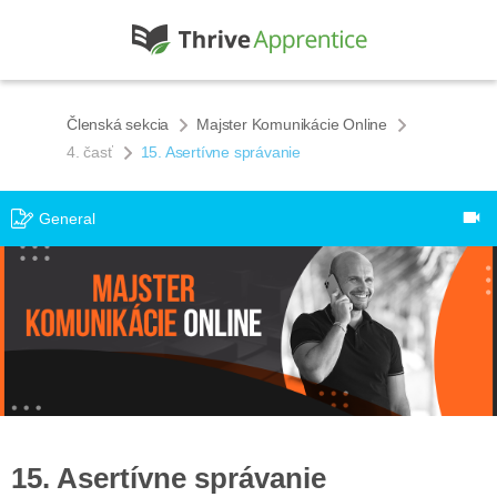
Členská sekcia
Majster Komunikácie Online
4. časť
15. Asertívne správanie
General
15. Asertívne správanie